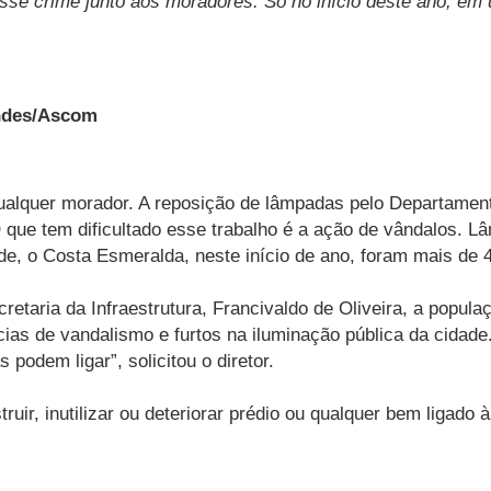
sse crime junto aos moradores. Só no início deste ano, em
andes/Ascom
ualquer morador. A reposição de lâmpadas pelo Departament
 que tem dificultado esse trabalho é a ação de vândalos.
e, o Costa Esmeralda, neste início de ano, foram mais de
cretaria da Infraestrutura, Francivaldo de Oliveira, a popu
cias de vandalismo e furtos na iluminação pública da cidad
 podem ligar”, solicitou o diretor.
uir, inutilizar ou deteriorar prédio ou qualquer bem ligado