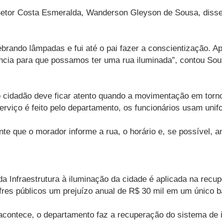
etor Costa Esmeralda, Wanderson Gleyson de Sousa, disse 
rando lâmpadas e fui até o pai fazer a conscientização. A
ncia para que possamos ter uma rua iluminada”, contou Sou
 o cidadão deve ficar atento quando a movimentação em torn
erviço é feito pelo departamento, os funcionários usam unif
ante que o morador informe a rua, o horário e, se possível, a
da Infraestrutura à iluminação da cidade é aplicada na rec
res públicos um prejuízo anual de R$ 30 mil em um único ba
 acontece, o departamento faz a recuperação do sistema de