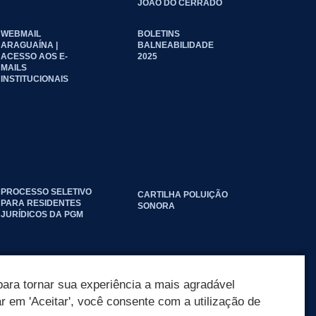
JOÃO DO CERRADO
WEBMAIL
BOLETINS
ARAGUAÍNA |
BALNEABILIDADE
ACESSO AOS E-
2025
MAILS
INSTITUCIONAIS
PROCESSO SELETIVO
CARTILHA POLUIÇÃO
PARA RESIDENTES
SONORA
JURÍDICOS DA PGM
ara tornar sua experiência a mais agradável
ar em 'Aceitar', você consente com a utilização de