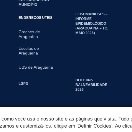
MUNICÍPIO
LEISHMANIOSES –
ENDEREÇOS UTEIS
INFORME
EPIDEMIOLÓGICO
(ARAGUAÍNA – TO,
Creches de
MAIO 2026)
Araguaína
Escolas de
Araguaína
UBS de Araguaína
BOLETINS
LGPD
BALNEABILIDADE
2026
omo você usa o nosso site e as páginas que visita. Tudo p
izamos e customizá-los, clique em 'Definir Cookies'. Ao clic