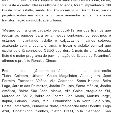
sul, leste e centro. Nesses últimos oito anos, foram implantados 700
km de novo asfalto, sendo 100 km só em 2020. Além disso, vários
projetos estão em andamento para aumentar ainda mais essa
transformação na mobilidade urbana.
“Mesmo com a crise causada pela covid-19, em que tivemos que
reduzir as equipes para evitar novos contágios, conseguimos e
estamos implantando asfalto e calçadas em vários setores,
acabando com a poeira e lama, e trocar o asfalto sonrisal que
existia pelo já conhecido CBUQ que durará mais de uma década.
Este é o maior programa de pavimentação do Estado do Tocantins”,
afirmou o prefeito Ronaldo Dimas.
Entre setores que já foram ou são atualmente atendidos estão
Tiúba, Coimbra, Urbano, Couto Magalhães, Anhanguera, José
Ferreira, Tocantins, Vitória, Vila Cearense, Santa Helena, Beira
Lago, Jardim das Palmeiras, Jardim Paulista, Santa Mônica, Jardim
América, Bairro São João, Alaska, Vila Goiás, Araguaína Sul,
Morada do Sol 2, Bairro de Fátima, Ana Maria, Martins Jorge,
Itapuã, Palmas, Goiás, Itaipu, Urbanístico, Vila Norte, Bela Vista,
Costa Esmeralda, Primavera Norte, Residencial Irmã Dorothy, Lago
Azul, Construindo Sonhos, Setor Brasil, Vila Santiago, São