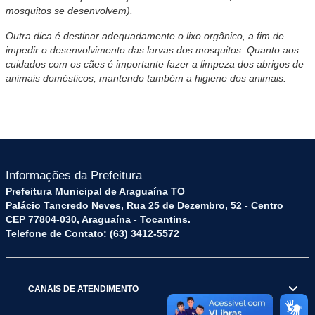
mosquitos se desenvolvem).
Outra dica é destinar adequadamente o lixo orgânico, a fim de
impedir o desenvolvimento das larvas dos mosquitos. Quanto aos
cuidados com os cães é importante fazer a limpeza dos abrigos de
animais domésticos, mantendo também a higiene dos animais.
Informações da Prefeitura
Prefeitura Municipal de Araguaína TO
Palácio Tancredo Neves, Rua 25 de Dezembro, 52 - Centro
CEP 77804-030, Araguaína - Tocantins.
Telefone de Contato: (63) 3412-5572
CANAIS DE ATENDIMENTO