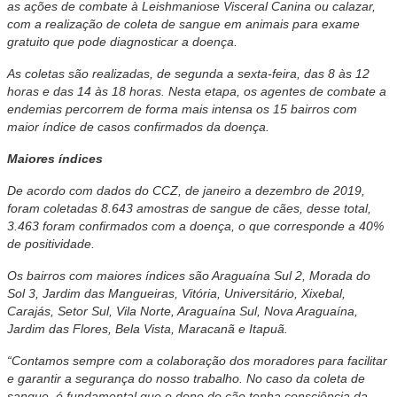
as ações de combate à Leishmaniose Visceral Canina ou calazar,
com a realização de coleta de sangue em animais para exame
gratuito que pode diagnosticar a doença.
As coletas são realizadas, de segunda a sexta-feira, das 8 às 12
horas e das 14 às 18 horas. Nesta etapa, os agentes de combate a
endemias percorrem de forma mais intensa os 15 bairros com
maior índice de casos confirmados da doença.
Maiores índices
De acordo com dados do CCZ, de janeiro a dezembro de 2019,
foram coletadas 8.643 amostras de sangue de cães, desse total,
3.463 foram confirmados com a doença, o que corresponde a 40%
de positividade.
Os bairros com maiores índices são Araguaína Sul 2, Morada do
Sol 3, Jardim das Mangueiras, Vitória, Universitário, Xixebal,
Carajás, Setor Sul, Vila Norte, Araguaína Sul, Nova Araguaína,
Jardim das Flores, Bela Vista, Maracanã e Itapuã.
“Contamos sempre com a colaboração dos moradores para facilitar
e garantir a segurança do nosso trabalho. No caso da coleta de
sangue, é fundamental que o dono do cão tenha consciência da