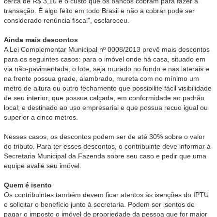
cerca de R$ 3,10 é o custo que os bancos cobram para fazer a
transação. É algo feito em todo Brasil e não a cobrar pode ser
considerado renúncia fiscal", esclareceu.
Ainda mais descontos
A Lei Complementar Municipal nº 0008/2013 prevê mais descontos
para os seguintes casos: para o imóvel onde há casa, situado em
via não-pavimentada; o lote, seja murado no fundo e nas laterais e
na frente possua grade, alambrado, mureta com no mínimo um
metro de altura ou outro fechamento que possibilite fácil visibilidade
de seu interior; que possua calçada, em conformidade ao padrão
local; e destinado ao uso empresarial e que possua recuo igual ou
superior a cinco metros.
Nesses casos, os descontos podem ser de até 30% sobre o valor
do tributo. Para ter esses descontos, o contribuinte deve informar à
Secretaria Municipal da Fazenda sobre seu caso e pedir que uma
equipe avalie seu imóvel.
Quem é isento
Os contribuintes também devem ficar atentos às isenções do IPTU
e solicitar o benefício junto à secretaria. Podem ser isentos de
pagar o imposto o imóvel de propriedade da pessoa que for maior