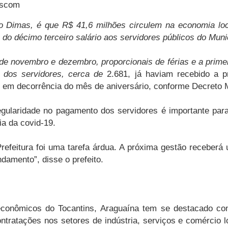
Ascom
o Dimas, é que R$ 41,6 milhões circulem na economia loca
do décimo terceiro salário aos servidores públicos do Munic
de novembro e dezembro, proporcionais de férias e a primei
e dos servidores, cerca de
2.681, já haviam recebido a 
ou em decorrência do mês de aniversário, conforme Decreto 
egularidade no pagamento dos servidores é importante pa
a da covid-19.
 Prefeitura foi uma tarefa árdua. A próxima gestão receber
damento”, disse o prefeito.
 econômicos do Tocantins, Araguaína tem se destacado 
tratações nos setores de indústria, serviços e comércio lo