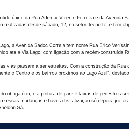
ntido único da Rua Ademar Vicente Ferreira e da Avenida Sa
 realizadas desde sábado, 12, no setor Tecnorte, e têm obje
a Lago, a Avenida Sadoc Correia tem nome Rua Érico Veríss
único até a Via Lago, com ligação com a recém-construída 
 duas vias passam a ser estreitas. Com a construção da Rua
amente o Centro e os bairros próximos ao Lago Azul”, destac
o obrigatório, e a pintura de pare e faixas de pedestres se
bre essas mudanças e haverá fiscalização só depois que o
Sheldon Sá.