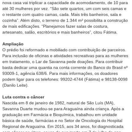
nova casa vai triplicar a capacidade de acomodamento, de 10 para
até 30 mulheres por vez. “São sete quartos, um com seis camas e
o restante com quatro camas, cada. Mais três banheiros, sala e
cozinha”. Além disto, o terreno de 1.344 m² possibilita a construção
de mais edificações. “Planejamos fazer salas de costura,
artesanato, salão, escritórios e mais banheiros”, citou Fátima.
Ampliação
O prédio foi reformado e mobiliado com contribuição de parceiros.
Para inclusão de oficinas e atividades recreativas para as mulheres
em tratamento, o Lar de Savanna pede doações. Para contribuir
basta dedicar uma quantia na conta corrente do Banco do Brasil nº
93009-1, agência 638/6. Para mais informações, os doadores
podem ligar para os telefones: 99202-4744 (Fátima) e 98138-0098
(Danilo Leite).
Luta contra o câncer
Nascida em 8 de janeiro de 1982, natural de São Luís (MA),
Savanna Duarte mudou-se para Araguaína ainda criança. Após a
graduação em Farmácia e Bioquímica, trabalhou em unidade
básica de saúde, farmácias e no Setor de Oncologia do Hospital
Regional de Araguaína. Em 2015, aos 34 anos, foi diagnosticada