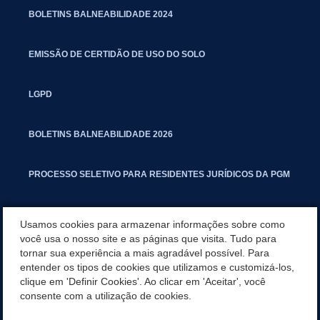
BOLETINS BALNEABILIDADE 2024
EMISSÃO DE CERTIDÃO DE USO DO SOLO
LGPD
BOLETINS BALNEABILIDADE 2026
PROCESSO SELETIVO PARA RESIDENTES JURÍDICOS DA PGM
CARTILHA POLUIÇÃO SONORA
Usamos cookies para armazenar informações sobre como
você usa o nosso site e as páginas que visita. Tudo para
tornar sua experiência a mais agradável possível. Para
MANUAL DE PROCEDIMENTOS IMOBILIÁRIOS SEINFRA
entender os tipos de cookies que utilizamos e customizá-los,
clique em 'Definir Cookies'. Ao clicar em 'Aceitar', você
TURMINHA DO LAGO
consente com a utilização de cookies.