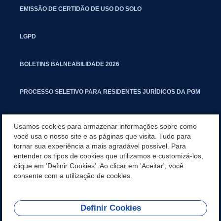
EMISSÃO DE CERTIDÃO DE USO DO SOLO
LGPD
BOLETINS BALNEABILIDADE 2026
PROCESSO SELETIVO PARA RESIDENTES JURÍDICOS DA PGM
CARTILHA POLUIÇÃO SONORA
Usamos cookies para armazenar informações sobre como
você usa o nosso site e as páginas que visita. Tudo para
tornar sua experiência a mais agradável possível. Para
MANUAL DE PROCEDIMENTOS IMOBILIÁRIOS SEINFRA
entender os tipos de cookies que utilizamos e customizá-los,
clique em 'Definir Cookies'. Ao clicar em 'Aceitar', você
TURMINHA DO LAGO
consente com a utilização de cookies.
Definir Cookies
REDES SOCIAIS