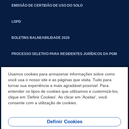
EMISSÃO DE CERTIDÃO DE USO DO SOLO
LGPD
BOLETINS BALNEABILIDADE 2026
PROCESSO SELETIVO PARA RESIDENTES JURÍDICOS DA PGM
CARTILHA POLUIÇÃO SONORA
Usamos cookies para armazenar informações sobre como
você usa o nosso site e as páginas que visita. Tudo para
tornar sua experiência a mais agradável possível. Para
MANUAL DE PROCEDIMENTOS IMOBILIÁRIOS SEINFRA
entender os tipos de cookies que utilizamos e customizá-los,
clique em 'Definir Cookies'. Ao clicar em 'Aceitar', você
TURMINHA DO LAGO
consente com a utilização de cookies.
Definir Cookies
REDES SOCIAIS