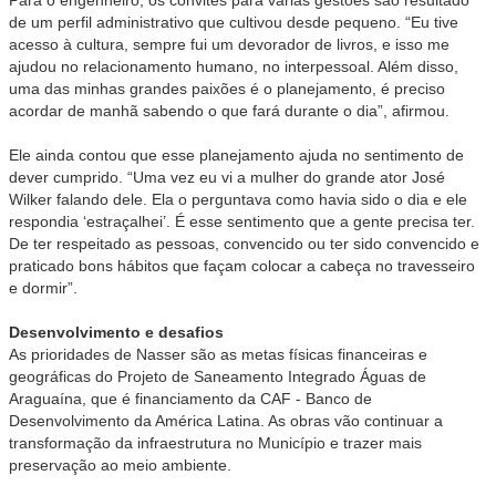
Para o engenheiro, os convites para várias gestões são resultado
de um perfil administrativo que cultivou desde pequeno. “Eu tive
acesso à cultura, sempre fui um devorador de livros, e isso me
ajudou no relacionamento humano, no interpessoal. Além disso,
uma das minhas grandes paixões é o planejamento, é preciso
acordar de manhã sabendo o que fará durante o dia”, afirmou.
Ele ainda contou que esse planejamento ajuda no sentimento de
dever cumprido. “Uma vez eu vi a mulher do grande ator José
Wilker falando dele. Ela o perguntava como havia sido o dia e ele
respondia ‘estraçalhei’. É esse sentimento que a gente precisa ter.
De ter respeitado as pessoas, convencido ou ter sido convencido e
praticado bons hábitos que façam colocar a cabeça no travesseiro
e dormir”.
Desenvolvimento e desafios
As prioridades de Nasser são as metas físicas financeiras e
geográficas do Projeto de Saneamento Integrado Águas de
Araguaína, que é financiamento da CAF - Banco de
Desenvolvimento da América Latina. As obras vão continuar a
transformação da infraestrutura no Município e trazer mais
preservação ao meio ambiente.