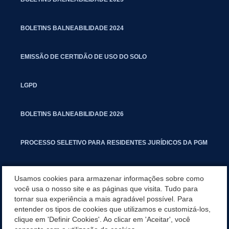
BOLETINS BALNEABILIDADE 2024
EMISSÃO DE CERTIDÃO DE USO DO SOLO
LGPD
BOLETINS BALNEABILIDADE 2026
PROCESSO SELETIVO PARA RESIDENTES JURÍDICOS DA PGM
CARTILHA POLUIÇÃO SONORA
Usamos cookies para armazenar informações sobre como
você usa o nosso site e as páginas que visita. Tudo para
tornar sua experiência a mais agradável possível. Para
MANUAL DE PROCEDIMENTOS IMOBILIÁRIOS SEINFRA
entender os tipos de cookies que utilizamos e customizá-los,
clique em 'Definir Cookies'. Ao clicar em 'Aceitar', você
TURMINHA DO LAGO