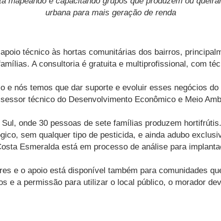
á mapeando e capacitando grupos que produzem ou queiram
urbana para mais geração de renda
o apoio técnico às hortas comunitárias dos bairros, princip
mílias. A consultoria é gratuita e multiprofissional, com té
o e nós temos que dar suporte e evoluir esses negócios do p
 assessor técnico do Desenvolvimento Econômico e Meio Am
Sul, onde 30 pessoas de sete famílias produzem hortifrútis
gico, sem qualquer tipo de pesticida, e ainda adubo exclus
osta Esmeralda está em processo de análise para implant
res e o apoio está disponível também para comunidades que
os e a permissão para utilizar o local público, o morador de