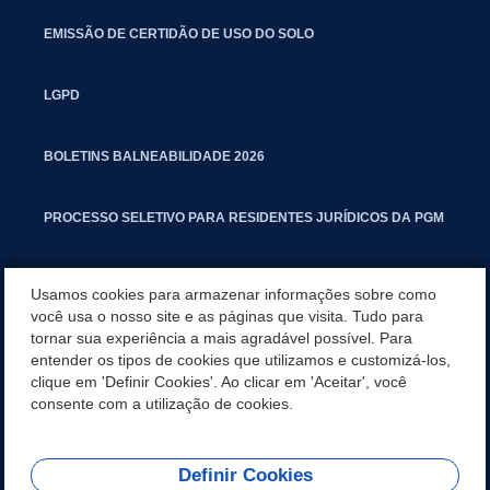
EMISSÃO DE CERTIDÃO DE USO DO SOLO
LGPD
BOLETINS BALNEABILIDADE 2026
PROCESSO SELETIVO PARA RESIDENTES JURÍDICOS DA PGM
CARTILHA POLUIÇÃO SONORA
Usamos cookies para armazenar informações sobre como
você usa o nosso site e as páginas que visita. Tudo para
tornar sua experiência a mais agradável possível. Para
MANUAL DE PROCEDIMENTOS IMOBILIÁRIOS SEINFRA
entender os tipos de cookies que utilizamos e customizá-los,
clique em 'Definir Cookies'. Ao clicar em 'Aceitar', você
TURMINHA DO LAGO
consente com a utilização de cookies.
Definir Cookies