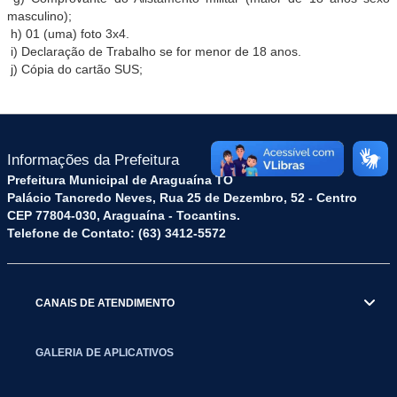
masculino);
h) 01 (uma) foto 3x4.
i) Declaração de Trabalho se for menor de 18 anos.
j) Cópia do cartão SUS;
Informações da Prefeitura
Prefeitura Municipal de Araguaína TO
Palácio Tancredo Neves, Rua 25 de Dezembro, 52 - Centro
CEP 77804-030, Araguaína - Tocantins.
Telefone de Contato: (63) 3412-5572
CANAIS DE ATENDIMENTO
GALERIA DE APLICATIVOS