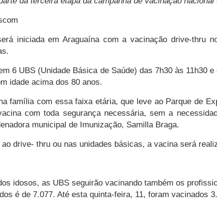
 parte da terceira etapa da campanha de vacinação nacional
Ascom
rá iniciada em Araguaína com a vacinação drive-thru no
as.
da em 6 UBS (Unidade Básica de Saúde) das 7h30 às 11h30 e 
om idade acima dos 80 anos.
 família com essa faixa etária, que leve ao Parque de Ex
 vacina com toda segurança necessária, sem a necessidad
denadora municipal de Imunização, Samilla Braga.
o drive- thru ou nas unidades básicas, a vacina será reali
 dos idosos, as UBS seguirão vacinando também os profissio
os é de 7.077. Até esta quinta-feira, 11, foram vacinados 3