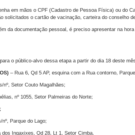
 tenha em mãos o CPF (Cadastro de Pessoa Física) ou do 
são solicitados o cartão de vacinação, carteira do conselh
lém da documentação pessoal, é preciso apresentar na hora 
ara o público-alvo dessa etapa a partir do dia 18 deste mê
OS)
– Rua 6, Qd 5 AP, esquina com a Rua contorno, Parqu
, s/nº, Setor Couto Magalhães;
lias, nº 1055, Setor Palmeiras do Norte;
K;
 s/nº, Parque do Lago;
 dos Ingaxixes, Qd 28, Lt 1, Setor Cimba.