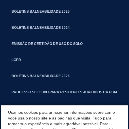
BOLETINS BALNEABILIDADE 2025
BOLETINS BALNEABILIDADE 2024
EMISSÃO DE CERTIDÃO DE USO DO SOLO
LGPD
BOLETINS BALNEABILIDADE 2026
PROCESSO SELETIVO PARA RESIDENTES JURÍDICOS DA PGM
CARTILHA POLUIÇÃO SONORA
Usamos cookies para armazenar informações sobre como
você usa o nosso site e as páginas que visita. Tudo para
tornar sua experiência a mais agradável possível. Para
MANUAL DE PROCEDIMENTOS IMOBILIÁRIOS SEINFRA