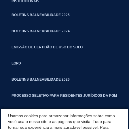
INSTITUCIONAIS
BOLETINS BALNEABILIDADE 2025
BOLETINS BALNEABILIDADE 2024
EMISSÃO DE CERTIDÃO DE USO DO SOLO
LGPD
BOLETINS BALNEABILIDADE 2026
PROCESSO SELETIVO PARA RESIDENTES JURÍDICOS DA PGM
CARTILHA POLUIÇÃO SONORA
Usamos cookies para armazenar informações sobre como
você usa o nosso site e as páginas que visita. Tudo para
tornar sua experiência a mais agradável possível. Para
MANUAL DE PROCEDIMENTOS IMOBILIÁRIOS SEINFRA