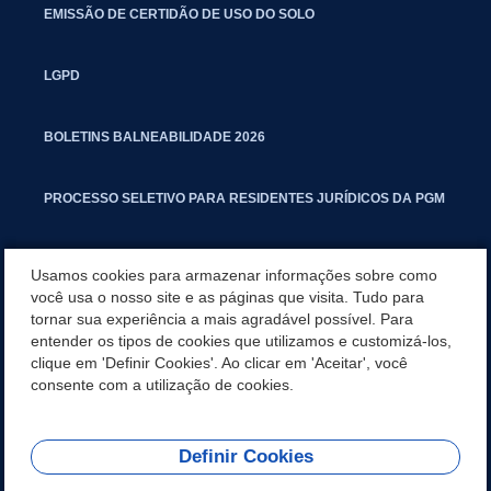
EMISSÃO DE CERTIDÃO DE USO DO SOLO
LGPD
BOLETINS BALNEABILIDADE 2026
PROCESSO SELETIVO PARA RESIDENTES JURÍDICOS DA PGM
CARTILHA POLUIÇÃO SONORA
Usamos cookies para armazenar informações sobre como
você usa o nosso site e as páginas que visita. Tudo para
tornar sua experiência a mais agradável possível. Para
MANUAL DE PROCEDIMENTOS IMOBILIÁRIOS SEINFRA
entender os tipos de cookies que utilizamos e customizá-los,
clique em 'Definir Cookies'. Ao clicar em 'Aceitar', você
TURMINHA DO LAGO
consente com a utilização de cookies.
Definir Cookies
REDES SOCIAIS