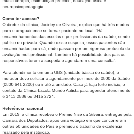
musicoterapia, estimulação precoce, educação física e
neuropsicopedagogia.
Como ter acesso?
O diretor da clínica, Jocirley de Oliveira, explica que há três modos
para o araguainense se tornar paciente no local. “Há
encaminhamentos das escolas e por profissionais da saúde, sendo
público ou privado. Quando existe suspeita, esses pacientes são
encaminhados para cá, onde passam por um rigoroso protocolo de
avaliação multiprofissional. Também há possibilidade dos pais ou
responsáveis terem a suspeita e agendarem uma consulta”.
Para atendimento em uma UBS (unidade básica de saúde), o
morador deve solicitar o agendamento por meio do 0800 da Saúde
(0800 641 2200) ou ir até a unidade. Caso já haja forte indício, o
contato da Clínica-Escola Mundo Autista para agendar atendimento
é 3413 2586 ou 3415 2724.
Referência nacional
Em 2019, a clínica recebeu o Prêmio Nise da Silveira, entregue pela
Câmara dos Deputados, após uma votação em que concorreram
outras 50 unidades do País e premiou o trabalho de excelência
realizado pela instituição.