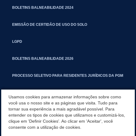
BOLETINS BALNEABILIDADE 2024
EMISSÃO DE CERTIDÃO DE USO DO SOLO
LGPD
BOLETINS BALNEABILIDADE 2026
PROCESSO SELETIVO PARA RESIDENTES JURÍDICOS DA PGM
CARTILHA POLUIÇÃO SONORA
Usamos cookies para armazenar informações sobre como
você usa o nosso site e as páginas que visita. Tudo para
tornar sua experiência a mais agradável possível. Para
MANUAL DE PROCEDIMENTOS IMOBILIÁRIOS SEINFRA
entender os tipos de cookies que utilizamos e customizá-los,
clique em 'Definir Cookies'. Ao clicar em 'Aceitar', você
TURMINHA DO LAGO
consente com a utilização de cookies.