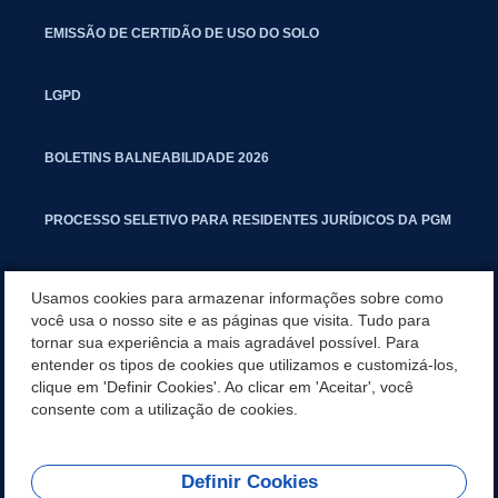
EMISSÃO DE CERTIDÃO DE USO DO SOLO
LGPD
BOLETINS BALNEABILIDADE 2026
PROCESSO SELETIVO PARA RESIDENTES JURÍDICOS DA PGM
CARTILHA POLUIÇÃO SONORA
Usamos cookies para armazenar informações sobre como
você usa o nosso site e as páginas que visita. Tudo para
tornar sua experiência a mais agradável possível. Para
MANUAL DE PROCEDIMENTOS IMOBILIÁRIOS SEINFRA
entender os tipos de cookies que utilizamos e customizá-los,
clique em 'Definir Cookies'. Ao clicar em 'Aceitar', você
TURMINHA DO LAGO
consente com a utilização de cookies.
Definir Cookies