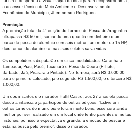
turista e despertou a visualização do local para a ecogastronomia”,
o assessor técnico de Meio Ambiente e Desenvolvimento
Econômico do Município, Jhenmerson Rodrigues.
Premiação
A premiação total da 4° edição do Torneio de Pesca de Araguaína
ultrapassa R$ 50 mil, somando uma quantia em dinheiro e um
barco de pesca de alumínio com seis metros, um motor de 15 HP,
dois remos de alumínio e mais seis coletes salva vidas.
Os competidores disputarão em cinco modalidades: Caranha e
Tambaqui, Piau, Pacú, Tucunaré e Peixe de Couro (Filhote,
Barbado, Jaú, Pirarara e Pintado). No Torneio, será R$ 3.000,00
para o primeiro colocado; já o segundo R$ 1.500,00; e o terceiro R$
1.000,00.
Um dos inscritos é o morador Hallif Castro, aos 27 anos ele pesca
desde a infância e já participou de outras edições. “Estive em
outros torneios do município e foram muito bons, esse será ainda
melhor por ser realizado em um local onde tenho parentes e muitas
histórias, por isso a expectativa é grande, a emoção de pescar e
está na busca pelo prêmio”, disse o morador.