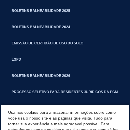
BOLETINS BALNEABILIDADE 2025
BOLETINS BALNEABILIDADE 2024
EMISSÃO DE CERTIDÃO DE USO DO SOLO
LGPD
BOLETINS BALNEABILIDADE 2026
PROCESSO SELETIVO PARA RESIDENTES JURÍDICOS DA PGM
CARTILHA POLUIÇÃO SONORA
Usamos cookies para armazenar informações sobre como
você usa o nosso site e as páginas que visita. Tudo para
tornar sua experiência a mais agradável possível. Para
MANUAL DE PROCEDIMENTOS IMOBILIÁRIOS SEINFRA
entender os tipos de cookies que utilizamos e customizá-los,