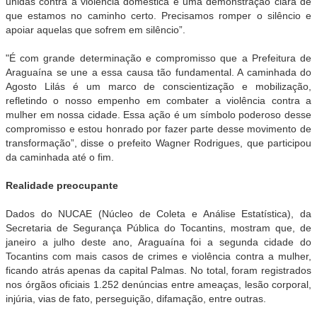
unidas contra a violência doméstica é uma demonstração clara de
que estamos no caminho certo. Precisamos romper o silêncio e
apoiar aquelas que sofrem em silêncio”.
"É com grande determinação e compromisso que a Prefeitura de
Araguaína se une a essa causa tão fundamental. A caminhada do
Agosto Lilás é um marco de conscientização e mobilização,
refletindo o nosso empenho em combater a violência contra a
mulher em nossa cidade. Essa ação é um símbolo poderoso desse
compromisso e estou honrado por fazer parte desse movimento de
transformação”, disse o prefeito Wagner Rodrigues, que participou
da caminhada até o fim.
Realidade preocupante
Dados do NUCAE (Núcleo de Coleta e Análise Estatística), da
Secretaria de Segurança Pública do Tocantins, mostram que, de
janeiro a julho deste ano, Araguaína foi a segunda cidade do
Tocantins com mais casos de crimes e violência contra a mulher,
ficando atrás apenas da capital Palmas. No total, foram registrados
nos órgãos oficiais 1.252 denúncias entre ameaças, lesão corporal,
injúria, vias de fato, perseguição, difamação, entre outras.