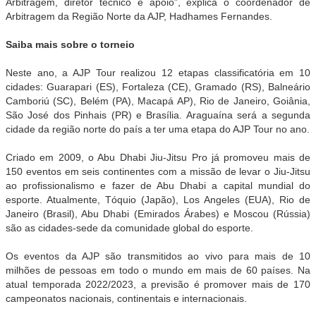
Arbitragem, diretor técnico e apoio”, explica o coordenador de
Arbitragem da Região Norte da AJP, Hadhames Fernandes.
Saiba mais sobre o torneio
Neste ano, a AJP Tour realizou 12 etapas classificatória em 10
cidades: Guarapari (ES), Fortaleza (CE), Gramado (RS), Balneário
Camboriú (SC), Belém (PA), Macapá AP), Rio de Janeiro, Goiânia,
São José dos Pinhais (PR) e Brasília. Araguaína será a segunda
cidade da região norte do país a ter uma etapa do AJP Tour no ano.
Criado em 2009, o Abu Dhabi Jiu-Jitsu Pro já promoveu mais de
150 eventos em seis continentes com a missão de levar o Jiu-Jitsu
ao profissionalismo e fazer de Abu Dhabi a capital mundial do
esporte. Atualmente, Tóquio (Japão), Los Angeles (EUA), Rio de
Janeiro (Brasil), Abu Dhabi (Emirados Árabes) e Moscou (Rússia)
são as cidades-sede da comunidade global do esporte.
Os eventos da AJP são transmitidos ao vivo para mais de 10
milhões de pessoas em todo o mundo em mais de 60 países. Na
atual temporada 2022/2023, a previsão é promover mais de 170
campeonatos nacionais, continentais e internacionais.