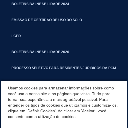
BOLETINS BALNEABILIDADE 2024
EMISSÃO DE CERTIDÃO DE USO DO SOLO
LGPD
BOLETINS BALNEABILIDADE 2026
PROCESSO SELETIVO PARA RESIDENTES JURÍDICOS DA PGM
CARTILHA POLUIÇÃO SONORA
Usamos cookies para armazenar informações sobre como
você usa o nosso site e as páginas que visita. Tudo para
tornar sua experiência a mais agradável possível. Para
MANUAL DE PROCEDIMENTOS IMOBILIÁRIOS SEINFRA
entender os tipos de cookies que utilizamos e customizá-los,
clique em 'Definir Cookies'. Ao clicar em 'Aceitar', você
TURMINHA DO LAGO
consente com a utilização de cookies.