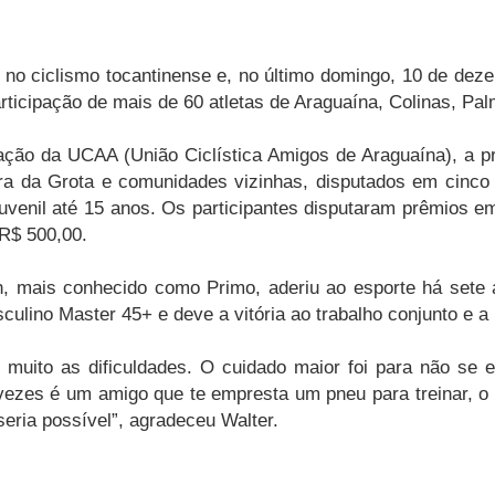
 no ciclismo tocantinense e, no último domingo, 10 de de
icipação de mais de 60 atletas de Araguaína, Colinas, Pal
zação da UCAA (União Ciclística Amigos de Araguaína), a p
a da Grota e comunidades vizinhas, disputados em cinco 
venil até 15 anos. Os participantes disputaram prêmios em 
R$ 500,00.
 mais conhecido como Primo, aderiu ao esporte há sete a
culino Master 45+ e deve a vitória ao trabalho conjunto e a u
muito as dificuldades. O cuidado maior foi para não se e
 vezes é um amigo que te empresta um pneu para treinar, o
eria possível”, agradeceu Walter.