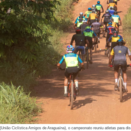
União Ciclística Amigos de Araguaína), o campeonato reuniu atletas para di