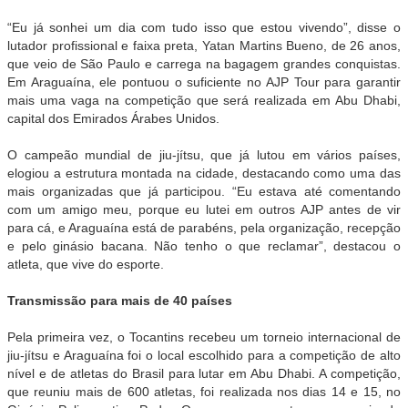
“Eu já sonhei um dia com tudo isso que estou vivendo”, disse o
lutador profissional e faixa preta, Yatan Martins Bueno, de 26 anos,
que veio de São Paulo e carrega na bagagem grandes conquistas.
Em Araguaína, ele pontuou o suficiente no AJP Tour para garantir
mais uma vaga na competição que será realizada em Abu Dhabi,
capital dos Emirados Árabes Unidos.
O campeão mundial de jiu-jítsu, que já lutou em vários países,
elogiou a estrutura montada na cidade, destacando como uma das
mais organizadas que já participou. “Eu estava até comentando
com um amigo meu, porque eu lutei em outros AJP antes de vir
para cá, e Araguaína está de parabéns, pela organização, recepção
e pelo ginásio bacana. Não tenho o que reclamar”, destacou o
atleta, que vive do esporte.
Transmissão para mais de 40 países
Pela primeira vez, o Tocantins recebeu um torneio internacional de
jiu-jítsu e Araguaína foi o local escolhido para a competição de alto
nível e de atletas do Brasil para lutar em Abu Dhabi. A competição,
que reuniu mais de 600 atletas, foi realizada nos dias 14 e 15, no