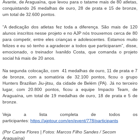
Avante, de Araguaína, que levou para o tatame mais de 80 atletas,
conquistando 26 medalhas de ouro, 28 de prata e 15 de bronze,
um total de 32.600 pontos.
“A dedicação dos atletas fez toda a diferença. São mais de 120
alunos inscritos nesse projeto e no AJP nós trouxemos cerca de 80
para competir, entre eles crianças e adolescentes. Estamos muito
felizes e eu só tenho a agradecer a todos que participaram”, disse,
emocionado, o treinador Ivanildo Costa, que comanda o projeto
social há mais de 20 anos.
Na segunda colocação, com 41 medalhas de ouro, 11 de prata e 7
de bronze, com a somatória de 32.100 pontos, ficou o grupo
Hunters Brazilian Jiu-jitsu, da cidade de Belém (PA). Já no terceiro
lugar, com 20.800 pontos, ficou a equipe Impacto Team, de
Araguaína, um total de 19 medalhas de ouro, 18 de prata e 5 de
bronze.
Veja a lista completa de todos os
participantes:
https://ajptour.com/en/event/778/participants
(Por Carine Flores | Fotos: Marcos Filho Sandes / Secom
Araguaína)