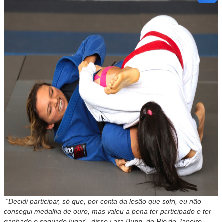
“Decidi participar, só que, por conta da lesão que sofri, eu não
consegui medalha de ouro, mas valeu a pena ter participado e ter
ganhado o segundo lugar”, disse Lara Bunn, do Rio de Janeiro.