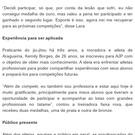
“Decidi participar, só que, por conta da lesão que sofri, eu não
consegui medalha de ouro, mas valeu a pena ter participado e ter
ganhado o segundo lugar. Esporte é isso, agora irei me recuperar
para as próximas competições”, disse Lara.
Experiência para ser aplicada
Praticante do jiu-jítsu há três anos, a moradora e atleta de
Araguaína, Kemily Borges, de 26 anos, se inscreveu para AJP com
o objetivo de obter mais conhecimento. A ideia era enfrentar atletas
profissionais para poder compartilhar experiências com seus alunos
e prepará-los para competições futuras.
“Além de competir, eu também sou professora e estar aqui hoje é
muito gratificante, principalmente para meus alunos que tiveram a
oportunidade de participar e acompanhar as lutas com grandes
profissionais no tatame”, contou a treinadora faixa roxa, que
recebeu duas medalhas, uma de prata e outra de bronze.
Público presente
Além dos atletas, equipes e público em geral, as arquibancadas do