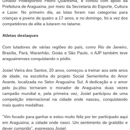
Ginásio Poliesportivo Pedro Quaresma, e contou com apoio da
Prefeitura de Araguaína, por meio da Secretaria do Esporte, Cultura
e Lazer. No primeiro dia, as lutas foram nas categorias para
crianças e jovens de quatro a 17 anos, e no domingo, foi a vez dos
competidores de elite a lutarem no tatame.
Atletas destaques
Com lutadores de várias regiões do país, como Rio de Janeiro,
Brasília, Pará, Maranhão, Goiás e São Paulo, o AJP também teve
araguainenses conquistando o pódio.
Josiel Vieira dos Santos, 20 anos, começou a treinar aos sete anos
de idade, na escolinha do projeto Social Sementinha do Amor
Avante, localizada no Setor Araguaína Sul. A dedicação e o amor
pelo jiu-jítsu tornaram o morador de Araguaína duas vezes
campeão mundial e, pela primeira vez, Josiel participou de uma
competição internacional na cidade onde nasceu, conquistando
mais quatro medalhas.
“Vim focado para ganhar e estou muito feliz por ter participado aqui
em Araguaína, a cidade onde nasci. Um sentimento de gratidão e
dever cumprido”, expressou Josiel.