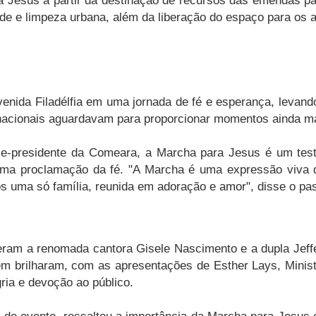
ra Jesus a partir da destinação de recursos das emendas p
de e limpeza urbana, além da liberação do espaço para os 
venida Filadélfia em uma jornada de fé e esperança, leva
acionais aguardavam para proporcionar momentos ainda mais
ce-presidente da Comeara, a Marcha para Jesus é um tes
 uma proclamação da fé. "A Marcha é uma expressão viva 
uma só família, reunida em adoração e amor", disse o pas
eram a renomada cantora Gisele Nascimento e a dupla Jef
ém brilharam, com as apresentações de Esther Lays, Minist
ria e devoção ao público.