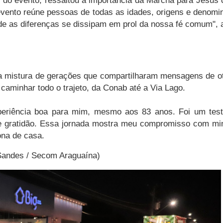
 do evento, ressaltou a importância da Marcha para Jesus 
 evento reúne pessoas de todas as idades, origens e deno
e as diferenças se dissipam em prol da nossa fé comum", a
mistura de gerações que compartilharam mensagens de otim
caminhar todo o trajeto, da Conab até a Via Lago.
xperiência boa para mim, mesmo aos 83 anos. Foi um test
e gratidão. Essa jornada mostra meu compromisso com min
ona de casa.
Sandes / Secom Araguaína)