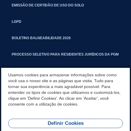
EMISSÃO DE CERTIDÃO DE USO DO SOLO
LGPD
BOLETINS BALNEABILIDADE 2026
PROCESSO SELETIVO PARA RESIDENTES JURÍDICOS DA PGM
CARTILHA POLUIÇÃO SONORA
Usamos cookies para armazenar informações sobre como
você usa o nosso site e as páginas que visita. Tudo para
tornar sua experiência a mais agradável possível. Para
MANUAL DE PROCEDIMENTOS IMOBILIÁRIOS SEINFRA
entender os tipos de cookies que utilizamos e customizá-los,
clique em 'Definir Cookies'. Ao clicar em 'Aceitar', você
TURMINHA DO LAGO
consente com a utilização de cookies.
Definir Cookies
REDES SOCIAIS