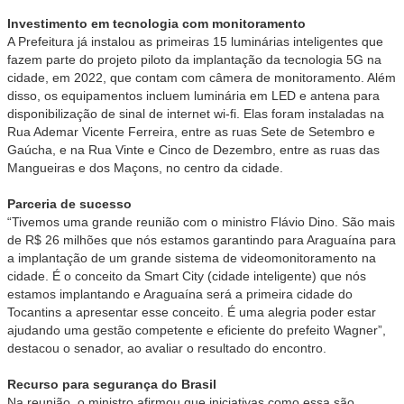
Investimento em tecnologia com monitoramento
A Prefeitura já instalou as primeiras 15 luminárias inteligentes que
fazem parte do projeto piloto da implantação da tecnologia 5G na
cidade, em 2022, que contam com câmera de monitoramento. Além
disso, os equipamentos incluem luminária em LED e antena para
disponibilização de sinal de internet wi-fi. Elas foram instaladas na
Rua Ademar Vicente Ferreira, entre as ruas Sete de Setembro e
Gaúcha, e na Rua Vinte e Cinco de Dezembro, entre as ruas das
Mangueiras e dos Maçons, no centro da cidade.
Parceria de sucesso
“Tivemos uma grande reunião com o ministro Flávio Dino. São mais
de R$ 26 milhões que nós estamos garantindo para Araguaína para
a implantação de um grande sistema de videomonitoramento na
cidade. É o conceito da Smart City (cidade inteligente) que nós
estamos implantando e Araguaína será a primeira cidade do
Tocantins a apresentar esse conceito. É uma alegria poder estar
ajudando uma gestão competente e eficiente do prefeito Wagner”,
destacou o senador, ao avaliar o resultado do encontro.
Recurso para segurança do Brasil
Na reunião, o ministro afirmou que iniciativas como essa são