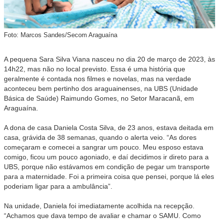
Foto: Marcos Sandes/Secom Araguaína
A pequena Sara Silva Viana nasceu no dia 20 de março de 2023, às
14h22, mas não no local previsto. Essa é uma história que
geralmente é contada nos filmes e novelas, mas na verdade
aconteceu bem pertinho dos araguainenses, na UBS (Unidade
Básica de Saúde) Raimundo Gomes, no Setor Maracanã, em
Araguaína.
A dona de casa Daniela Costa Silva, de 23 anos, estava deitada em
casa, grávida de 38 semanas, quando o alerta veio. “As dores
começaram e comecei a sangrar um pouco. Meu esposo estava
comigo, ficou um pouco agoniado, e daí decidimos ir direto para a
UBS, porque não estávamos em condição de pegar um transporte
para a maternidade. Foi a primeira coisa que pensei, porque lá eles
poderiam ligar para a ambulância”.
Na unidade, Daniela foi imediatamente acolhida na recepção.
“Achamos que dava tempo de avaliar e chamar o SAMU. Como