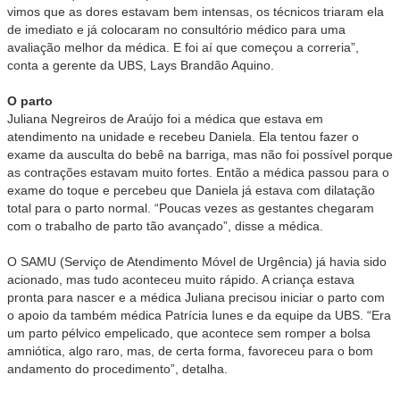
vimos que as dores estavam bem intensas, os técnicos triaram ela
de imediato e já colocaram no consultório médico para uma
avaliação melhor da médica. E foi aí que começou a correria”,
conta a gerente da UBS, Lays Brandão Aquino.
O parto
Juliana Negreiros de Araújo foi a médica que estava em
atendimento na unidade e recebeu Daniela. Ela tentou fazer o
exame da ausculta do bebê na barriga, mas não foi possível porque
as contrações estavam muito fortes. Então a médica passou para o
exame do toque e percebeu que Daniela já estava com dilatação
total para o parto normal. “Poucas vezes as gestantes chegaram
com o trabalho de parto tão avançado”, disse a médica.
O SAMU (Serviço de Atendimento Móvel de Urgência) já havia sido
acionado, mas tudo aconteceu muito rápido. A criança estava
pronta para nascer e a médica Juliana precisou iniciar o parto com
o apoio da também médica Patrícia Iunes e da equipe da UBS. “Era
um parto pélvico empelicado, que acontece sem romper a bolsa
amniótica, algo raro, mas, de certa forma, favoreceu para o bom
andamento do procedimento”, detalha.