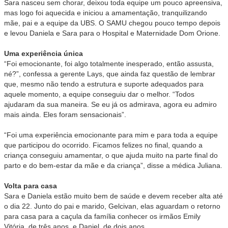
Sara nasceu sem chorar, deixou toda equipe um pouco apreensiva,
mas logo foi aquecida e iniciou a amamentação, tranquilizando
mãe, pai e a equipe da UBS. O SAMU chegou pouco tempo depois
e levou Daniela e Sara para o Hospital e Maternidade Dom Orione.
Uma experiência única
“Foi emocionante, foi algo totalmente inesperado, então assusta,
né?”, confessa a gerente Lays, que ainda faz questão de lembrar
que, mesmo não tendo a estrutura e suporte adequados para
aquele momento, a equipe conseguiu dar o melhor. “Todos
ajudaram da sua maneira. Se eu já os admirava, agora eu admiro
mais ainda. Eles foram sensacionais”.
“Foi uma experiência emocionante para mim e para toda a equipe
que participou do ocorrido. Ficamos felizes no final, quando a
criança conseguiu amamentar, o que ajuda muito na parte final do
parto e do bem-estar da mãe e da criança”, disse a médica Juliana.
Volta para casa
Sara e Daniela estão muito bem de saúde e devem receber alta até
o dia 22. Junto do pai e marido, Gelcivan, elas aguardam o retorno
para casa para a caçula da família conhecer os irmãos Emily
Vitória, de três anos, e Daniel, de dois anos.