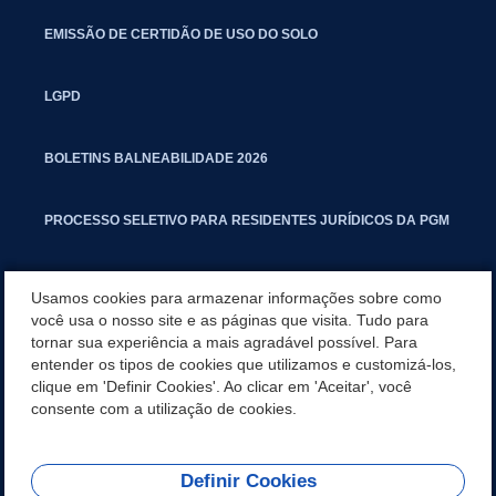
EMISSÃO DE CERTIDÃO DE USO DO SOLO
LGPD
BOLETINS BALNEABILIDADE 2026
PROCESSO SELETIVO PARA RESIDENTES JURÍDICOS DA PGM
CARTILHA POLUIÇÃO SONORA
Usamos cookies para armazenar informações sobre como
você usa o nosso site e as páginas que visita. Tudo para
tornar sua experiência a mais agradável possível. Para
MANUAL DE PROCEDIMENTOS IMOBILIÁRIOS SEINFRA
entender os tipos de cookies que utilizamos e customizá-los,
clique em 'Definir Cookies'. Ao clicar em 'Aceitar', você
TURMINHA DO LAGO
consente com a utilização de cookies.
Definir Cookies