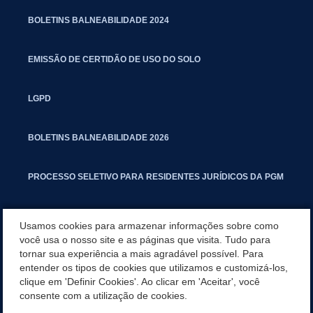
BOLETINS BALNEABILIDADE 2024
EMISSÃO DE CERTIDÃO DE USO DO SOLO
LGPD
BOLETINS BALNEABILIDADE 2026
PROCESSO SELETIVO PARA RESIDENTES JURÍDICOS DA PGM
CARTILHA POLUIÇÃO SONORA
Usamos cookies para armazenar informações sobre como
você usa o nosso site e as páginas que visita. Tudo para
tornar sua experiência a mais agradável possível. Para
MANUAL DE PROCEDIMENTOS IMOBILIÁRIOS SEINFRA
entender os tipos de cookies que utilizamos e customizá-los,
clique em 'Definir Cookies'. Ao clicar em 'Aceitar', você
TURMINHA DO LAGO
consente com a utilização de cookies.