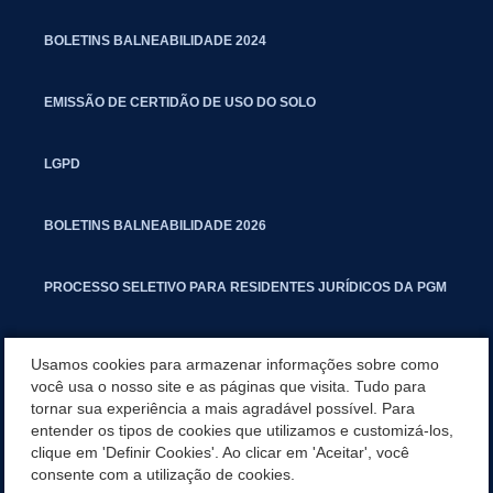
BOLETINS BALNEABILIDADE 2024
EMISSÃO DE CERTIDÃO DE USO DO SOLO
LGPD
BOLETINS BALNEABILIDADE 2026
PROCESSO SELETIVO PARA RESIDENTES JURÍDICOS DA PGM
CARTILHA POLUIÇÃO SONORA
Usamos cookies para armazenar informações sobre como
você usa o nosso site e as páginas que visita. Tudo para
tornar sua experiência a mais agradável possível. Para
MANUAL DE PROCEDIMENTOS IMOBILIÁRIOS SEINFRA
entender os tipos de cookies que utilizamos e customizá-los,
clique em 'Definir Cookies'. Ao clicar em 'Aceitar', você
TURMINHA DO LAGO
consente com a utilização de cookies.