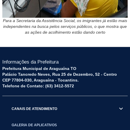
Para a Secretaria da Assistência Social, os imigrantes já estão mais
independentes na busca pelos serviços públicos, o que mostra que
as ações de acolhimento estão dando certo
Informações da Prefeitura
Prefeitura Municipal de Araguaína TO
Palácio Tancredo Neves, Rua 25 de Dezembro, 52 - Centro
CEP 77804-030, Araguaína - Tocantins.
Telefone de Contato: (63) 3412-5572
CANAIS DE ATENDIMENTO
GALERIA DE APLICATIVOS