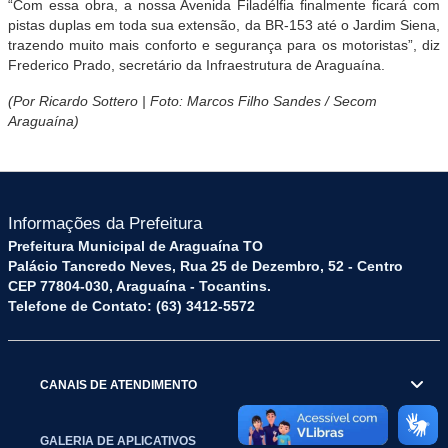
“Com essa obra, a nossa Avenida Filadélfia finalmente ficará com
pistas duplas em toda sua extensão, da BR-153 até o Jardim Siena,
trazendo muito mais conforto e segurança para os motoristas”, diz
Frederico Prado, secretário da Infraestrutura de Araguaína.
(Por Ricardo Sottero | Foto: Marcos Filho Sandes / Secom
Araguaína)
Informações da Prefeitura
Prefeitura Municipal de Araguaína TO
Palácio Tancredo Neves, Rua 25 de Dezembro, 52 - Centro
CEP 77804-030, Araguaína - Tocantins.
Telefone de Contato: (63) 3412-5572
CANAIS DE ATENDIMENTO
GALERIA DE APLICATIVOS