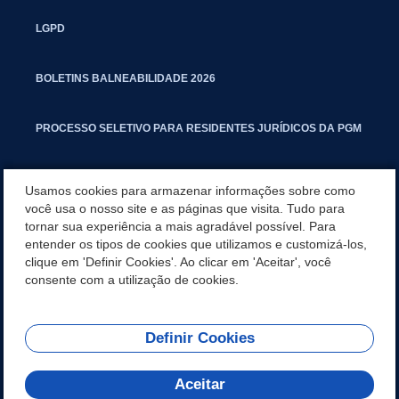
LGPD
BOLETINS BALNEABILIDADE 2026
PROCESSO SELETIVO PARA RESIDENTES JURÍDICOS DA PGM
CARTILHA POLUIÇÃO SONORA
Usamos cookies para armazenar informações sobre como
você usa o nosso site e as páginas que visita. Tudo para
tornar sua experiência a mais agradável possível. Para
MANUAL DE PROCEDIMENTOS IMOBILIÁRIOS SEINFRA
entender os tipos de cookies que utilizamos e customizá-los,
clique em 'Definir Cookies'. Ao clicar em 'Aceitar', você
TURMINHA DO LAGO
consente com a utilização de cookies.
Definir Cookies
REDES SOCIAIS
Aceitar