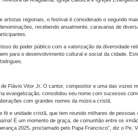
artistas regionais, o festival é considerado o segundo maior
s denominações, recebendo anualmente, caravanas de diversa
rticipantes.
sso do poder público com a valorização da diversidade reli
buem para o desenvolvimento cultural e social da cidade. E
Rodrigues.
a de Flávio Vitor Jr. O cantor, compositor e uma das vozes 
 na evangelização, consolidou seu nome com sucessos com
laborações com grandes nomes da música cristã.
e fé e unidade cristã, que tem reunido milhares de pessoa
aguaína! É um momento de graça, de comunhão entre os irmã
sperança 2025, proclamado pelo Papa Francisco”, diz o Pe.