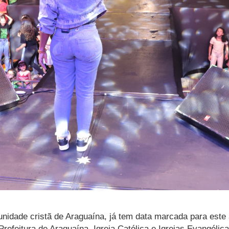
unidade cristã de Araguaína, já tem data marcada para este 
efeitura de Araguaína, Igreja Católica e Igrejas Evangélica