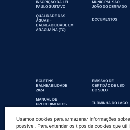
INSCRIÇÃO DA LEI
MUNICIPAL SÃO
PAULO GUSTAVO
JOÃO DO CERRADO
QUALIDADE DAS
DOCUMENTOS
ÁGUAS –
BALNEABILIDADE EM
ARAGUAÍNA (TO)
BOLETINS
EMISSÃO DE
BALNEABILIDADE
CERTIDÃO DE USO
2024
DO SOLO
MANUAL DE
TURMINHA DO LAGO
PROCEDIMENTOS
IMOBILIÁRIOS
SEINFRA
Usamos cookies para armazenar informações sobre c
possível. Para entender os tipos de cookies que util