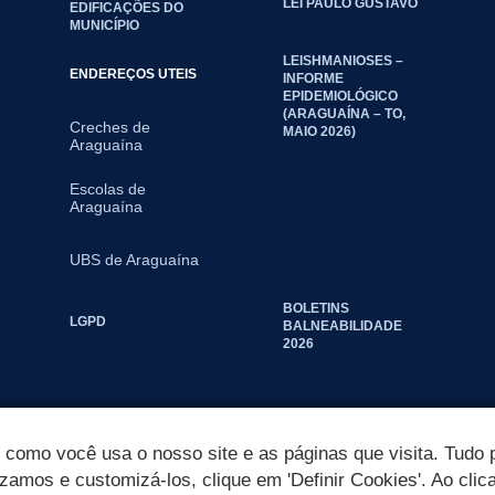
LEI PAULO GUSTAVO
EDIFICAÇÕES DO
MUNICÍPIO
LEISHMANIOSES –
ENDEREÇOS UTEIS
INFORME
EPIDEMIOLÓGICO
(ARAGUAÍNA – TO,
Creches de
MAIO 2026)
Araguaína
Escolas de
Araguaína
UBS de Araguaína
BOLETINS
LGPD
BALNEABILIDADE
2026
omo você usa o nosso site e as páginas que visita. Tudo p
izamos e customizá-los, clique em 'Definir Cookies'. Ao clic