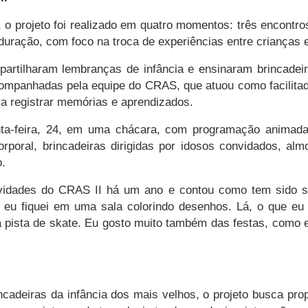
 o projeto foi realizado em quatro momentos: três encontros
duração, com foco na troca de experiências entre crianças 
artilharam lembranças de infância e ensinaram brincadei
acompanhadas pela equipe do CRAS, que atuou como facilit
ra registrar memórias e aprendizados.
nta-feira, 24, em uma chácara, com programação animada 
orporal, brincadeiras dirigidas por idosos convidados, alm
o.
atividades do CRAS II há um ano e contou como tem sido su
 eu fiquei em uma sala colorindo desenhos. Lá, o que eu
a pista de skate. Eu gosto muito também das festas, como 
ncadeiras da infância dos mais velhos, o projeto busca pr