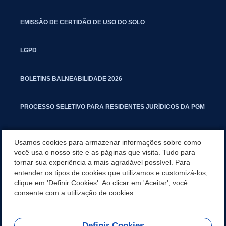
EMISSÃO DE CERTIDÃO DE USO DO SOLO
LGPD
BOLETINS BALNEABILIDADE 2026
PROCESSO SELETIVO PARA RESIDENTES JURÍDICOS DA PGM
CARTILHA POLUIÇÃO SONORA
Usamos cookies para armazenar informações sobre como
você usa o nosso site e as páginas que visita. Tudo para
tornar sua experiência a mais agradável possível. Para
MANUAL DE PROCEDIMENTOS IMOBILIÁRIOS SEINFRA
entender os tipos de cookies que utilizamos e customizá-los,
clique em 'Definir Cookies'. Ao clicar em 'Aceitar', você
TURMINHA DO LAGO
consente com a utilização de cookies.
Definir Cookies