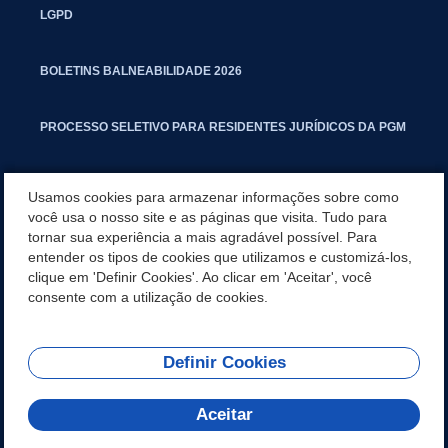
LGPD
BOLETINS BALNEABILIDADE 2026
PROCESSO SELETIVO PARA RESIDENTES JURÍDICOS DA PGM
CARTILHA POLUIÇÃO SONORA
Usamos cookies para armazenar informações sobre como
você usa o nosso site e as páginas que visita. Tudo para
tornar sua experiência a mais agradável possível. Para
MANUAL DE PROCEDIMENTOS IMOBILIÁRIOS SEINFRA
entender os tipos de cookies que utilizamos e customizá-los,
clique em 'Definir Cookies'. Ao clicar em 'Aceitar', você
TURMINHA DO LAGO
consente com a utilização de cookies.
Definir Cookies
REDES SOCIAIS
Aceitar