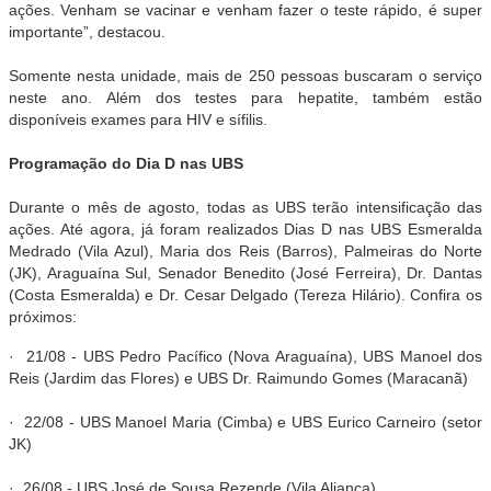
ações. Venham se vacinar e venham fazer o teste rápido, é super
importante”, destacou.
Somente nesta unidade, mais de 250 pessoas buscaram o serviço
neste ano. Além dos testes para hepatite, também estão
disponíveis exames para HIV e sífilis.
Programação do Dia D nas UBS
Durante o mês de agosto, todas as UBS terão intensificação das
ações. Até agora, já foram realizados Dias D nas UBS Esmeralda
Medrado (Vila Azul), Maria dos Reis (Barros), Palmeiras do Norte
(JK), Araguaína Sul, Senador Benedito (José Ferreira), Dr. Dantas
(Costa Esmeralda) e Dr. Cesar Delgado (Tereza Hilário). Confira os
próximos:
· 21/08 - UBS Pedro Pacífico (Nova Araguaína), UBS Manoel dos
Reis (Jardim das Flores) e UBS Dr. Raimundo Gomes (Maracanã)
· 22/08 - UBS Manoel Maria (Cimba) e UBS Eurico Carneiro (setor
JK)
· 26/08 - UBS José de Sousa Rezende (Vila Aliança)