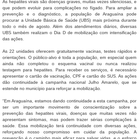
As hepatites virais são doenças graves, muitas vezes silenciosas, e
que podem evoluir para complicações no fígado. Para ampliar a
prevenção e o diagnóstico, a população de Araguaína pode
procurar a Unidade Básica de Saúde (UBS) mais próxima durante
todo o mês de agosto. Além dos atendimentos diários, diversas
UBS também realizam o Dia D de mobilização com intensificação
das ações.
As 22 unidades oferecem gratuitamente vacinas, testes rápidos e
orientações. O público-alvo é toda a população, em especial quem
ainda não completou o esquema vacinal ou nunca realizou
testagem para hepatites. Para receber os serviços, é necessário
apresentar o cartão de vacinação, CPF e cartão do SUS. As ações
dão continuidade à campanha nacional Julho Amarelo, que se
estende no município para reforçar a mobilização.
“Em Araguaína, estamos dando continuidade a esta campanha, por
ser um importante movimento de conscientização sobre a
prevenção das hepatites virais, doenças que muitas vezes não
apresentam sintomas, mas podem trazer sérias complicações à
saúde. Essa mobilização terá continuidade com diversas ações,
reforçando nosso compromisso em cuidar da população. A
prevenção é o caminho mais eficaz para salvar vidas, e o esforço