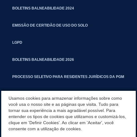
BOLETINS BALNEABILIDADE 2024
EMISSÃO DE CERTIDÃO DE USO DO SOLO
LGPD
BOLETINS BALNEABILIDADE 2026
PROCESSO SELETIVO PARA RESIDENTES JURÍDICOS DA PGM
CARTILHA POLUIÇÃO SONORA
Usamos cookies para armazenar informações sobre como
você usa o nosso site e as páginas que visita. Tudo para
tornar sua experiência a mais agradável possível. Para
MANUAL DE PROCEDIMENTOS IMOBILIÁRIOS SEINFRA
entender os tipos de cookies que utilizamos e customizá-los,
clique em 'Definir Cookies'. Ao clicar em 'Aceitar', você
TURMINHA DO LAGO
consente com a utilização de cookies.