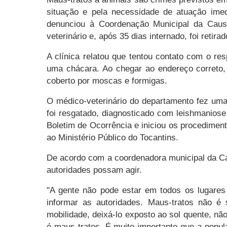
situação e pela necessidade de atuação ime
denunciou à Coordenação Municipal da Causa
veterinário e, após 35 dias internado, foi retir
A clínica relatou que tentou contato com o re
uma chácara. Ao chegar ao endereço correto,
coberto por moscas e formigas.
O médico-veterinário do departamento fez uma 
foi resgatado, diagnosticado com leishmaniose
Boletim de Ocorrência e iniciou os procedimen
ao Ministério Público do Tocantins.
De acordo com a coordenadora municipal da Ca
autoridades possam agir.
"A gente não pode estar em todos os lugares
informar as autoridades. Maus-tratos não é
mobilidade, deixá-lo exposto ao sol quente, nã
é maus-tratos. É muito importante que a popu