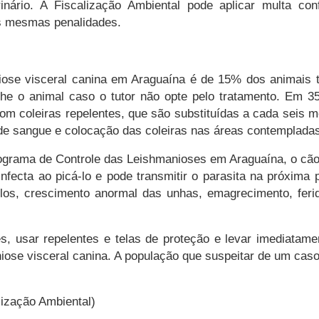
inário. A Fiscalização Ambiental pode aplicar multa 
as mesmas penalidades.
iose visceral canina em Araguaína é de 15% dos animais 
lhe o animal caso o tutor não opte pelo tratamento. Em 35
om coleiras repelentes, que são substituídas a cada seis m
e sangue e colocação das coleiras nas áreas contempladas
grama de Controle das Leishmanioses em Araguaína, o cão é
 infecta ao picá-lo e pode transmitir o parasita na próxim
os, crescimento anormal das unhas, emagrecimento, ferid
es, usar repelentes e telas de proteção e levar imediata
niose visceral canina. A população que suspeitar de um cas
lização Ambiental)