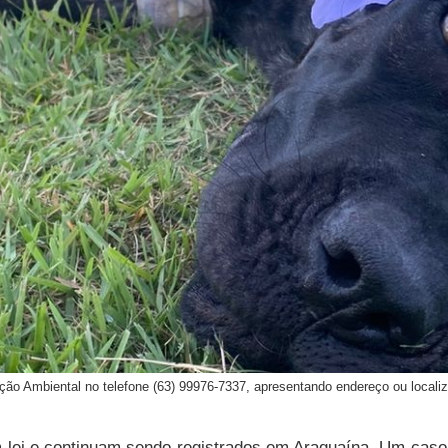
ção Ambiental no telefone (63) 99976-7337, apresentando endereço ou local
m lei e continuam sendo registrados em Araguaína. Um cas