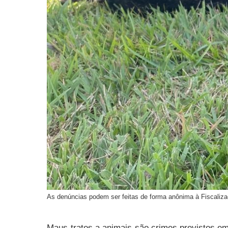
As denúncias podem ser feitas de forma anônima à Fiscaliza
Maus-tratos a animais são crimes previstos e