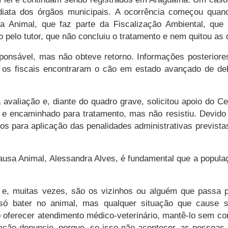
diata dos órgãos municipais. A ocorrência começou quand
 Animal, que faz parte da Fiscalização Ambiental, que
ado pelo tutor, que não concluiu o tratamento e nem quitou as
sponsável, mas não obteve retorno. Informações posteriore
 os fiscais encontraram o cão em estado avançado de deb
avaliação e, diante do quadro grave, solicitou apoio do 
 e encaminhado para tratamento, mas não resistiu. Devido 
tos para aplicação das penalidades administrativas previst
usa Animal, Alessandra Alves, é fundamental que a popula
 e, muitas vezes, são os vizinhos ou alguém que passa p
 só bater no animal, mas qualquer situação que cause
o oferecer atendimento médico-veterinário, mantê-lo sem c
lação denuncie, porque, se isso não acontecer, as pessoas