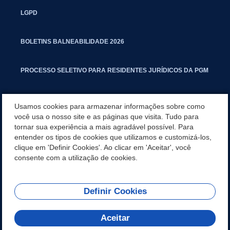
LGPD
BOLETINS BALNEABILIDADE 2026
PROCESSO SELETIVO PARA RESIDENTES JURÍDICOS DA PGM
CARTILHA POLUIÇÃO SONORA
Usamos cookies para armazenar informações sobre como
você usa o nosso site e as páginas que visita. Tudo para
tornar sua experiência a mais agradável possível. Para
MANUAL DE PROCEDIMENTOS IMOBILIÁRIOS SEINFRA
entender os tipos de cookies que utilizamos e customizá-los,
clique em 'Definir Cookies'. Ao clicar em 'Aceitar', você
TURMINHA DO LAGO
consente com a utilização de cookies.
Definir Cookies
REDES SOCIAIS
Aceitar