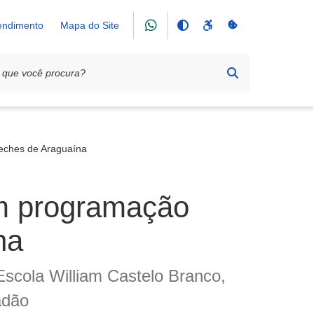
tendimento
Mapa do Site
reches de Araguaína
om programação
na
 Escola William Castelo Branco,
adão