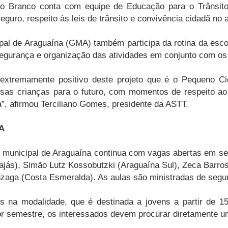
o Branco conta com equipe de Educação para o Trânsito
uro, respeito às leis de trânsito e convivência cidadã no 
pal de Araguaína (GMA) também participa da rotina da esco
 segurança e organização das atividades em conjunto com os
o extremamente positivo deste projeto que é o Pequen
 crianças para o futuro, com momentos de respeito ao sí
”, afirmou Terciliano Gomes, presidente da ASTT.
JA
municipal de Araguaína continua com vagas abertas em sei
jás), Simão Lutz Kossobutzki (Araguaína Sul), Zeca Barros
aga (Costa Esmeralda). As aulas são ministradas de segund
os na modalidade, que é destinada a jovens a partir de 1
r semestre, os interessados devem procurar diretamente um