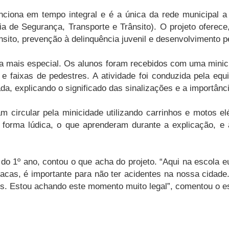
nciona em tempo integral e é a única da rede municipal 
 de Segurança, Transporte e Trânsito). O projeto oferece,
nsito, prevenção à delinquência juvenil e desenvolvimento p
nda mais especial. Os alunos foram recebidos com uma mini
 e faixas de pedestres. A atividade foi conduzida pela eq
a, explicando o significado das sinalizações e a importânc
ircular pela minicidade utilizando carrinhos e motos el
forma lúdica, o que aprenderam durante a explicação, e 
o 1º ano, contou o que acha do projeto. “Aqui na escola eu j
cas, é importante para não ter acidentes na nossa cidade. 
s. Estou achando este momento muito legal”, comentou o e