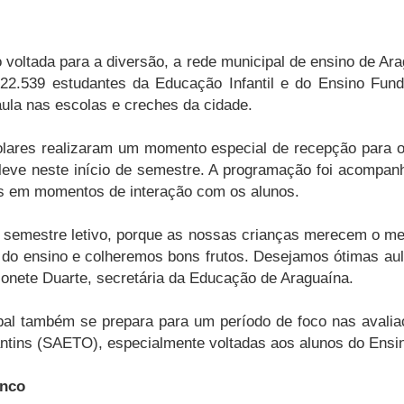
oltada para a diversão, a rede municipal de ensino de Arag
 22.539 estudantes da Educação Infantil e do Ensino Fu
aula nas escolas e creches da cidade.
olares realizaram um momento especial de recepção para o
 leve neste início de semestre. A programação foi acompan
s em momentos de interação com os alunos.
 semestre letivo, porque as nossas crianças merecem o me
 do ensino e colheremos bons frutos. Desejamos ótimas au
onete Duarte, secretária da Educação de Araguaína.
pal também se prepara para um período de foco nas aval
antins (SAETO), especialmente voltadas aos alunos do Ensi
anco