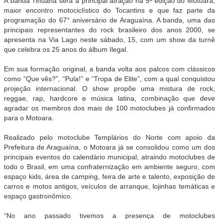
A banda Tihuana será a principal atração na 5ª edição do Motoara,
maior encontro motociclístico do Tocantins e que faz parte da
programação do 67° aniversário de Araguaína. A banda, uma das
principais representantes do rock brasileiro dos anos 2000, se
apresenta na Via Lago neste sábado, 15, com um show da turnê
que celebra os 25 anos do álbum Ilegal.
Em sua formação original, a banda volta aos palcos com clássicos
como “Que vês?”, “Pula!” e “Tropa de Elite”, com a qual conquistou
projeção internacional. O show propõe uma mistura de rock,
reggae, rap, hardcore e música latina, combinação que deve
agradar os membros dos mais de 100 motoclubes já confirmados
para o Motoara.
Realizado pelo motoclube Templários do Norte com apoio da
Prefeitura de Araguaína, o Motoara já se consolidou como um dos
principais eventos do calendário municipal, atraindo motoclubes de
todo o Brasil, em uma confraternização em ambiente seguro, com
espaço kids, área de camping, feira de arte e talento, exposição de
carros e motos antigos, veículos de arranque, lojinhas temáticas e
espaço gastronômico.
“No ano passado tivemos a presença de motoclubes