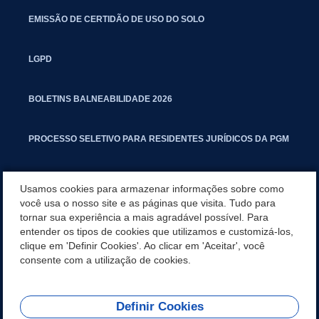
EMISSÃO DE CERTIDÃO DE USO DO SOLO
LGPD
BOLETINS BALNEABILIDADE 2026
PROCESSO SELETIVO PARA RESIDENTES JURÍDICOS DA PGM
CARTILHA POLUIÇÃO SONORA
Usamos cookies para armazenar informações sobre como
você usa o nosso site e as páginas que visita. Tudo para
tornar sua experiência a mais agradável possível. Para
MANUAL DE PROCEDIMENTOS IMOBILIÁRIOS SEINFRA
entender os tipos de cookies que utilizamos e customizá-los,
clique em 'Definir Cookies'. Ao clicar em 'Aceitar', você
TURMINHA DO LAGO
consente com a utilização de cookies.
Definir Cookies