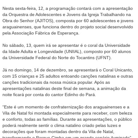
Nesta sexta-feira, 12, a programação contará com a apresentação
da Orquestra de Adolescentes e Jovens da Igreja Trabalhando na
Obra do Senhor (AJITOS), composta por 60 adolescentes e jovens
araguainenses, que funciona dentro do projeto social desenvolvido
pela Associação Fábrica de Esperança.
No sábado, 13, quem irá se apresentar é o coral da Universidade
da Idade Adulta e Longevidade (UNIIAL), composto por 60 alunos
da Universidade Federal do Norte do Tocantins (UFNT).
Já no domingo, 14 de dezembro, se apresentará o Coral Unicanto,
com 15 crianças e 25 adultos entoando canções natalinas e outras
canções tradicionais da nossa música popular. Após as
apresentações natalinas deste final de semana, a animação da
noite ficará por conta do cantor Edinho do Pará.
“Este é um momento de confraternização dos araguainenses e a
Vila de Natal foi montada especialmente para receber, com beleza
e conforto, todas as famílias. Durante as apresentações, o público
poderá realmente sentir o clima natalino criado pelas luzes e
decorações que foram montadas dentro da Vila de Natal,
transformando o Parque Cimba em um grande cenário iluminado”,