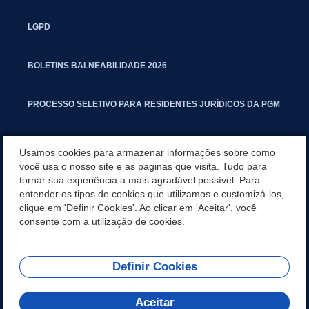
LGPD
BOLETINS BALNEABILIDADE 2026
PROCESSO SELETIVO PARA RESIDENTES JURÍDICOS DA PGM
CARTILHA POLUIÇÃO SONORA
Usamos cookies para armazenar informações sobre como
você usa o nosso site e as páginas que visita. Tudo para
tornar sua experiência a mais agradável possível. Para
MANUAL DE PROCEDIMENTOS IMOBILIÁRIOS SEINFRA
entender os tipos de cookies que utilizamos e customizá-los,
clique em 'Definir Cookies'. Ao clicar em 'Aceitar', você
TURMINHA DO LAGO
consente com a utilização de cookies.
Definir Cookies
REDES SOCIAIS
Aceitar