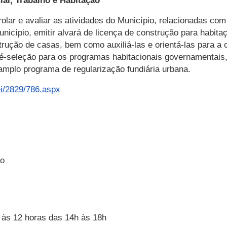
ial, Trabalho e Habitação
rolar e avaliar as atividades do Município, relacionadas com
unicípio, emitir alvará de licença de construção para habitaç
rução de casas, bem como auxiliá-las e orientá-las para a o
 pré-seleção para os programas habitacionais governamentais
mplo programa de regularização fundiária urbana.
Lei/2829/786.aspx
ão
às 12 horas das 14h às 18h