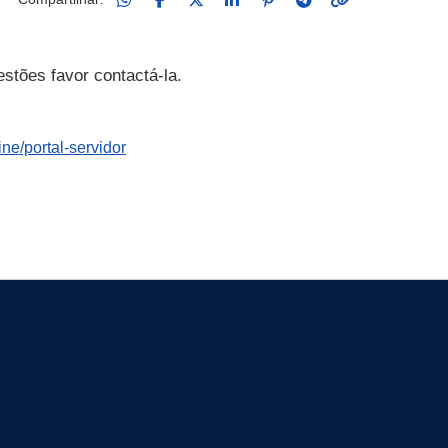
stões favor contactá-la.
ine/portal-servidor