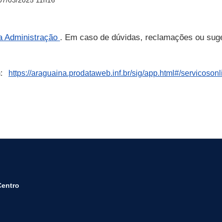
07/03/2025 11h16
da Administração
. Em caso de dúvidas, reclamações ou suge
em:
https://araguaina.prodataweb.inf.br/sig/app.html#/servicosonl
Centro