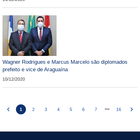
Wagner Rodrigues e Marcus Marcelo são diplomados
prefeito e vice de Araguaína
10/12/2020
1
2
3
4
5
6
7
16