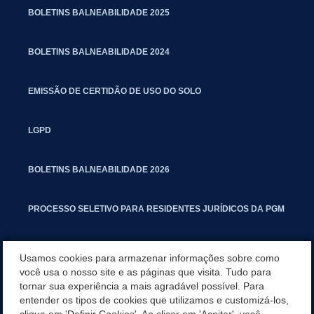
BOLETINS BALNEABILIDADE 2025
BOLETINS BALNEABILIDADE 2024
EMISSÃO DE CERTIDÃO DE USO DO SOLO
LGPD
BOLETINS BALNEABILIDADE 2026
PROCESSO SELETIVO PARA RESIDENTES JURÍDICOS DA PGM
CARTILHA POLUIÇÃO SONORA
Usamos cookies para armazenar informações sobre como
você usa o nosso site e as páginas que visita. Tudo para
tornar sua experiência a mais agradável possível. Para
MANUAL DE PROCEDIMENTOS IMOBILIÁRIOS SEINFRA
entender os tipos de cookies que utilizamos e customizá-los,