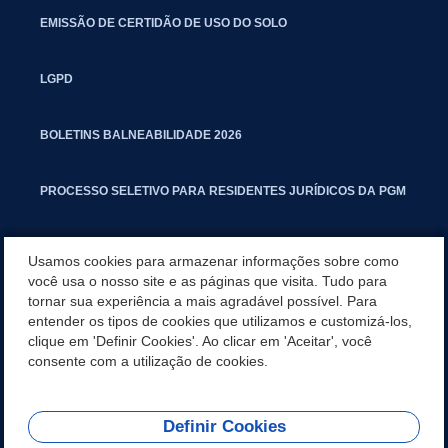
EMISSÃO DE CERTIDÃO DE USO DO SOLO
LGPD
BOLETINS BALNEABILIDADE 2026
PROCESSO SELETIVO PARA RESIDENTES JURÍDICOS DA PGM
CARTILHA POLUIÇÃO SONORA
Usamos cookies para armazenar informações sobre como
você usa o nosso site e as páginas que visita. Tudo para
tornar sua experiência a mais agradável possível. Para
MANUAL DE PROCEDIMENTOS IMOBILIÁRIOS SEINFRA
entender os tipos de cookies que utilizamos e customizá-los,
clique em 'Definir Cookies'. Ao clicar em 'Aceitar', você
TURMINHA DO LAGO
consente com a utilização de cookies.
Definir Cookies
REDES SOCIAIS